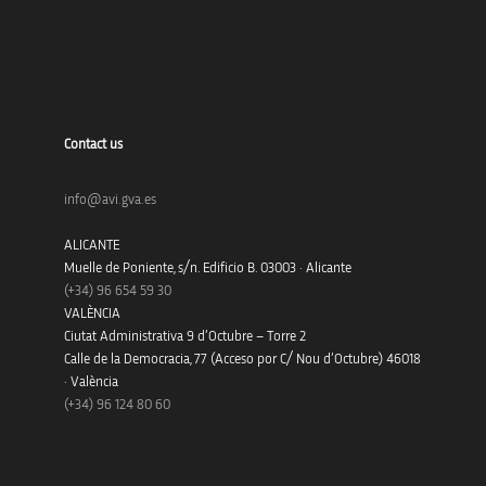
Contact us
info@avi.gva.es
ALICANTE
Muelle de Poniente, s/n. Edificio B. 03003 · Alicante
(+34)
96 654 59 30
VALÈNCIA
Ciutat Administrativa 9 d’Octubre – Torre 2
Calle de la Democracia, 77 (Acceso por C/ Nou d’Octubre) 46018
· València
(+34) 96 124 80 60