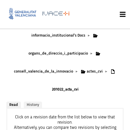
informacio_institucional’s Docs
▸
organs_de_direccio_i_participacio
▸
consell_valencia_de_la_innovacio
actes_cvi
▸
▸
201022_acta_cvi
Read
History
Click on a revision date from the list below to view that
revision.
Alternatively, you can compare two revisions by selecting