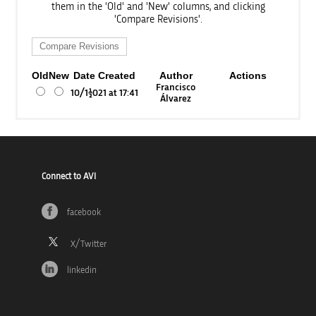
them in the 'Old' and 'New' columns, and clicking
'Compare Revisions'.
Old
New
Date Created
Author
Actions
Francisco
10/11/2021 at 17:41
Álvarez
Connect to AVI
facebook
linkedin