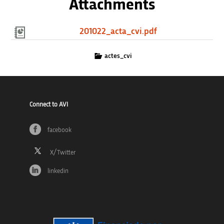
Attachments
201022_acta_cvi.pdf
actes_cvi
Connect to AVI
facebook
linkedin