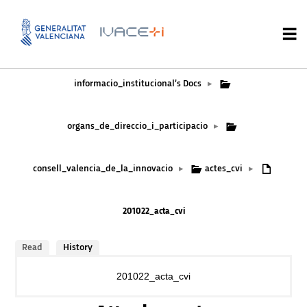
informacio_institucional’s Docs
▸
organs_de_direccio_i_participacio
▸
consell_valencia_de_la_innovacio
actes_cvi
▸
▸
201022_acta_cvi
Read
History
201022_acta_cvi