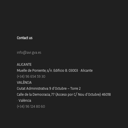
Contact us
info@avi.gva.es
ALICANTE
Muelle de Poniente, s/n. Edificio B. 03003 · Alicante
(+34)
96 654 59 30
VALÈNCIA
Ciutat Administrativa 9 d’Octubre – Torre 2
Calle de la Democracia, 77 (Acceso por C/ Nou d’Octubre) 46018
· València
(+34) 96 124 80 60