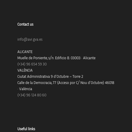
Contact us
info@avi.gva.es
ALICANTE
Muelle de Poniente, s/n. Edificio B. 03003 · Alicante
(+34)
96 654 59 30
VALÈNCIA
Ciutat Administrativa 9 d’Octubre – Torre 2
Calle de la Democracia, 77 (Acceso por C/ Nou d’Octubre) 46018
· València
(+34) 96 124 80 60
Useful links