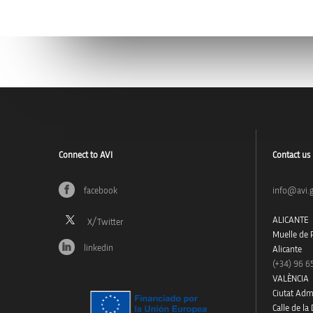
Connect to AVI
Contact us
facebook
info@avi.g
ALICANTE
Muelle de P
linkedin
Alicante
(+34)
96 6
VALÈNCIA
Ciutat Admi
Calle de la