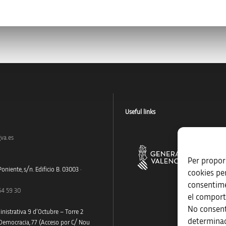
Useful links
va.es
Per proporc
oniente, s/n. Edificio B. 03003 ·
cookies pe
consentime
54 59 30
el comport
No consent
nistrativa 9 d’Octubre – Torre 2
determinad
 Democracia, 77 (Acceso por C/ Nou