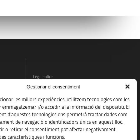
Legal notice
Gestionar el consentiment
Data protection policy
ionar les millors experiències, utilitzem tecnologies com les
Accessibility
r emmagatzemar i/o accedir a la informació del dispositiu. El
nt d'aquestes tecnologies ens permetrà tractar dades com
Site map
ament de navegació o identificadors únics en aquest lloc.
ir o retirar el consentiment pot afectar negativament
es característiques i funcions.