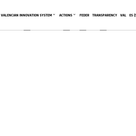
l Juguete (AIJU)
VALENCIAN INNOVATION SYSTEM
ACTIONS
FEDER
TRANSPARENCY
VAL
ES
 (