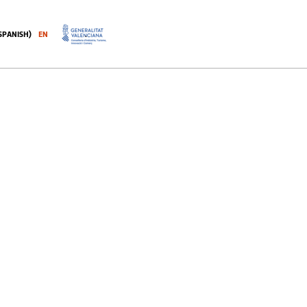
SPANISH
)
EN
.