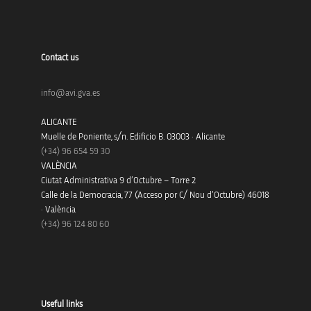
Contact us
info@avi.gva.es
ALICANTE
Muelle de Poniente, s/n. Edificio B. 03003 · Alicante
(+34)
96 654 59 30
VALÈNCIA
Ciutat Administrativa 9 d’Octubre – Torre 2
Calle de la Democracia, 77 (Acceso por C/ Nou d’Octubre) 46018
· València
(+34) 96 124 80 60
Useful links