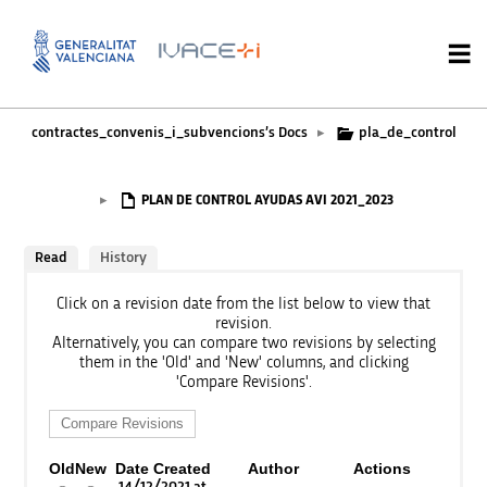
contractes_convenis_i_subvencions’s Docs
pla_de_control
▸
▸
PLAN DE CONTROL AYUDAS AVI 2021_2023
Read
History
Click on a revision date from the list below to view that
revision.
Alternatively, you can compare two revisions by selecting
them in the 'Old' and 'New' columns, and clicking
'Compare Revisions'.
Old
New
Date Created
Author
Actions