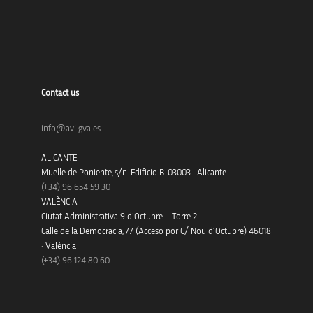
Contact us
info@avi.gva.es
ALICANTE
Muelle de Poniente, s/n. Edificio B. 03003 · Alicante
(+34)
96 654 59 30
VALÈNCIA
Ciutat Administrativa 9 d’Octubre – Torre 2
Calle de la Democracia, 77 (Acceso por C/ Nou d’Octubre) 46018
· València
(+34) 96 124 80 60