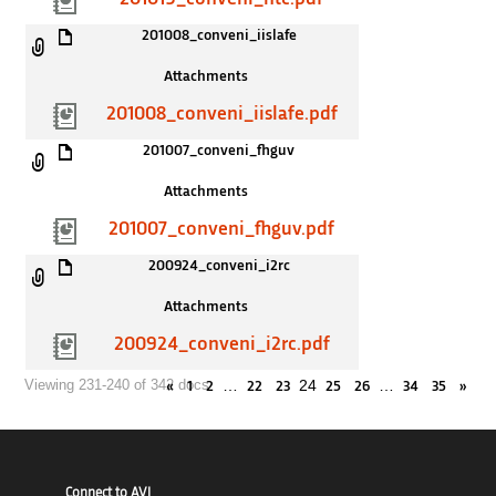
201008_conveni_iislafe
Attachments
201008_conveni_iislafe.pdf
201007_conveni_fhguv
Attachments
201007_conveni_fhguv.pdf
200924_conveni_i2rc
Attachments
200924_conveni_i2rc.pdf
…
24
…
Viewing 231-240 of 342 docs
«
1
2
22
23
25
26
34
35
»
Connect to AVI