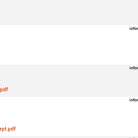
info
info
.pdf
info
rpt.pdf