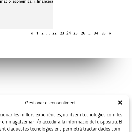
rmacio_economica_i_financera
…
24
…
«
1
2
22
23
25
26
34
35
»
Legal notice
Gestionar el consentiment
Data protection policy
ionar les millors experiències, utilitzem tecnologies com les
Accessibility
r emmagatzemar i/o accedir a la informació del dispositiu. El
nt d'aquestes tecnologies ens permetrà tractar dades com
Site map