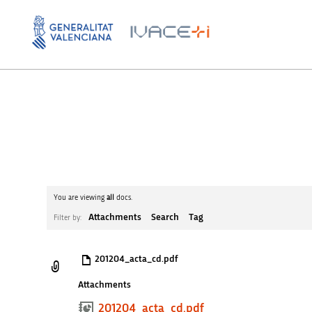
You are viewing
all
docs.
Attachments
Search
Tag
Filter by:
201204_acta_cd.pdf
Attachments
201204_acta_cd.pdf