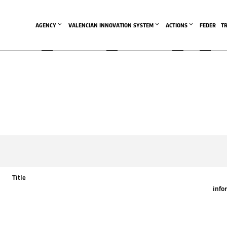
AGENCY
VALENCIAN INNOVATION SYSTEM
ACTIONS
FEDER
T
Title
info