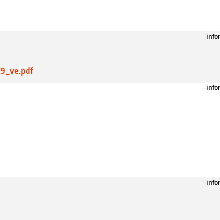
info
19_ve.pdf
info
info