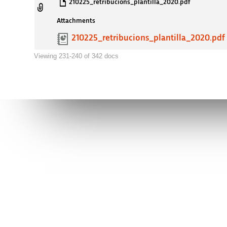
210225_retribucions_plantilla_2020.pdf
Attachments
210225_retribucions_plantilla_2020.pdf
Viewing 231-240 of 342 docs
Connect to AVI
Contact us
facebook
info@avi.g
ALICANTE
Muelle de P
linkedin
Alicante