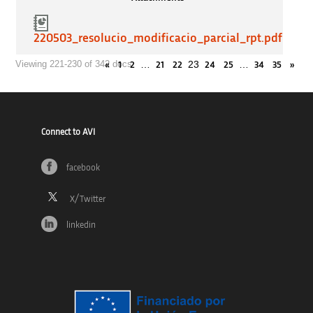
220503_resolucio_modificacio_parcial_rpt.pdf
…
23
…
Viewing 221-230 of 342 docs
«
1
2
21
22
24
25
34
35
»
Connect to AVI
facebook
linkedin