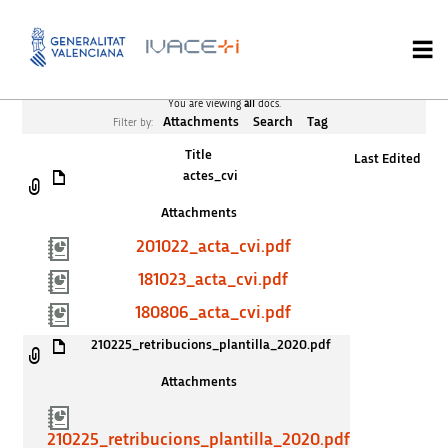
You are viewing
all
docs.
Attachments
Search
Tag
Filter by:
Title
Last Edited
actes_cvi
Attachments
201022_acta_cvi.pdf
181023_acta_cvi.pdf
180806_acta_cvi.pdf
210225_retribucions_plantilla_2020.pdf
Attachments
210225_retribucions_plantilla_2020.pdf