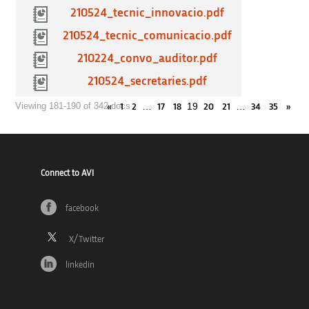
210524_tecnic_innovacio.pdf
210524_tecnic_comunicacio.pdf
210224_convo_auditor.pdf
210524_secretaries.pdf
…
19
…
Viewing 181-190 of 342 docs
«
1
2
17
18
20
21
34
35
»
Connect to AVI
facebook
linkedin