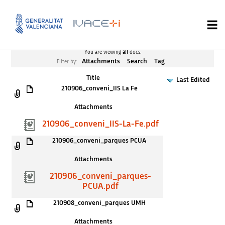
You are viewing
all
docs.
Attachments
Search
Tag
Filter by:
Title
Last Edited
210906_conveni_IIS La Fe
Attachments
210906_conveni_IIS-La-Fe.pdf
210906_conveni_parques PCUA
Attachments
210906_conveni_parques-
PCUA.pdf
210908_conveni_parques UMH
Attachments