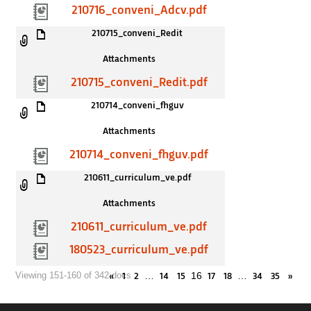
210716_conveni_Adcv.pdf
210715_conveni_Redit
Attachments
210715_conveni_Redit.pdf
210714_conveni_fhguv
Attachments
210714_conveni_fhguv.pdf
210611_curriculum_ve.pdf
Attachments
210611_curriculum_ve.pdf
180523_curriculum_ve.pdf
…
16
…
Viewing 151-160 of 342 docs
«
1
2
14
15
17
18
34
35
»