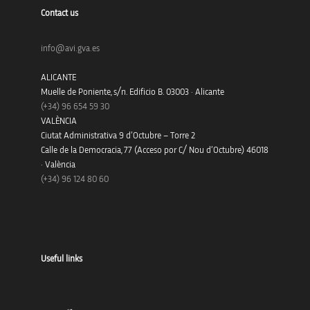
Contact us
info@avi.gva.es
ALICANTE
Muelle de Poniente, s/n. Edificio B. 03003 · Alicante
(+34)
96 654 59 30
VALÈNCIA
Ciutat Administrativa 9 d’Octubre – Torre 2
Calle de la Democracia, 77 (Acceso por C/ Nou d’Octubre) 46018
· València
(+34) 96 124 80 60
Useful links