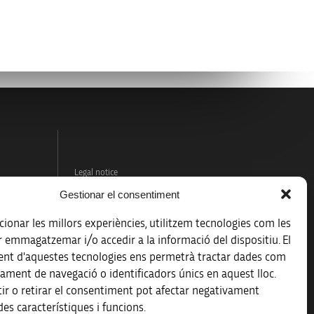
Legal notice
Gestionar el consentiment
Data protection policy
ionar les millors experiències, utilitzem tecnologies com les
Accessibility
r emmagatzemar i/o accedir a la informació del dispositiu. El
nt d'aquestes tecnologies ens permetrà tractar dades com
Site map
ament de navegació o identificadors únics en aquest lloc.
ir o retirar el consentiment pot afectar negativament
es característiques i funcions.