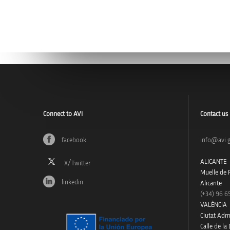
Connect to AVI
Contact us
facebook
info@avi.g
ALICANTE
Muelle de P
linkedin
Alicante
(+34)
96 6
VALÈNCIA
Ciutat Admi
Calle de la