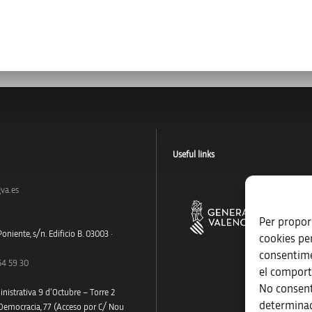
Useful links
va.es
Per proporc
oniente, s/n. Edificio B. 03003 ·
cookies pe
consentime
54 59 30
el comport
No consent
nistrativa 9 d’Octubre – Torre 2
determinad
 Democracia, 77 (Acceso por C/ Nou