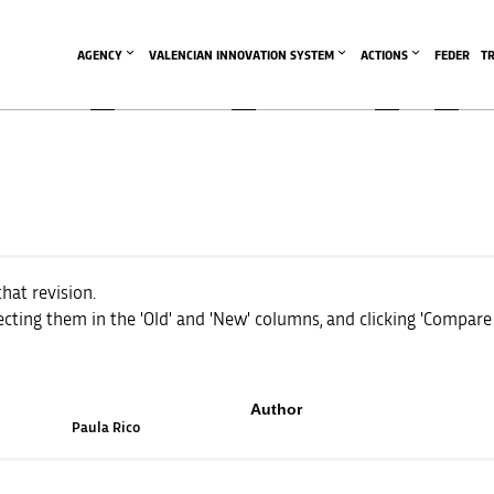
AGENCY
VALENCIAN INNOVATION SYSTEM
ACTIONS
FEDER
T
that revision.
cting them in the 'Old' and 'New' columns, and clicking 'Compare 
Author
Paula Rico