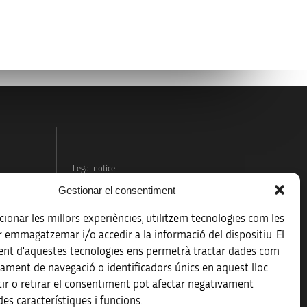
Legal notice
Gestionar el consentiment
Data protection policy
ionar les millors experiències, utilitzem tecnologies com les
Accessibility
r emmagatzemar i/o accedir a la informació del dispositiu. El
nt d'aquestes tecnologies ens permetrà tractar dades com
Site map
ament de navegació o identificadors únics en aquest lloc.
ir o retirar el consentiment pot afectar negativament
es característiques i funcions.