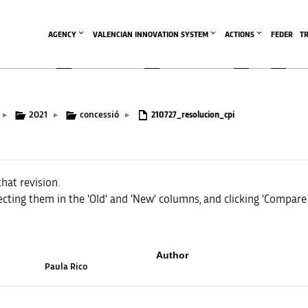
AGENCY
VALENCIAN INNOVATION SYSTEM
ACTIONS
FEDER
T
2021
concessió
▸
▸
▸
210727_resolucion_cpi
that revision.
cting them in the 'Old' and 'New' columns, and clicking 'Compare 
Author
Paula Rico