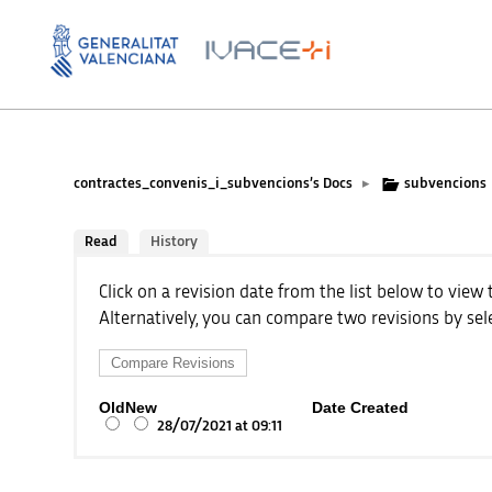
contractes_convenis_i_subvencions’s Docs
subvencions
▸
Read
History
Click on a revision date from the list below to view 
Alternatively, you can compare two revisions by sele
Old
New
Date Created
28/07/2021 at 09:11