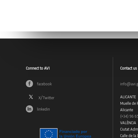
Connect to AVI
Contact us
facebook
info@avi.g
ALICANTE
Muelle de P
linkedin
Alicante
(+34)
96 6
VALÈNCIA
Ciutat Admi
Calle de la