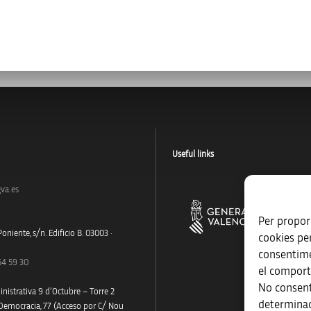
Useful links
va.es
Per proporc
oniente, s/n. Edificio B. 03003 ·
cookies pe
consentime
54 59 30
el comport
No consent
nistrativa 9 d’Octubre – Torre 2
determinad
 Democracia, 77 (Acceso por C/ Nou