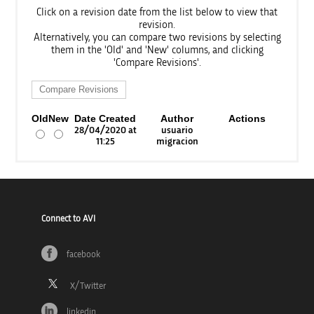
Click on a revision date from the list below to view that
revision.
Alternatively, you can compare two revisions by selecting
them in the 'Old' and 'New' columns, and clicking
'Compare Revisions'.
Old
New
Date Created
Author
Actions
28/04/2020 at
usuario
11:25
migracion
Connect to AVI
facebook
linkedin