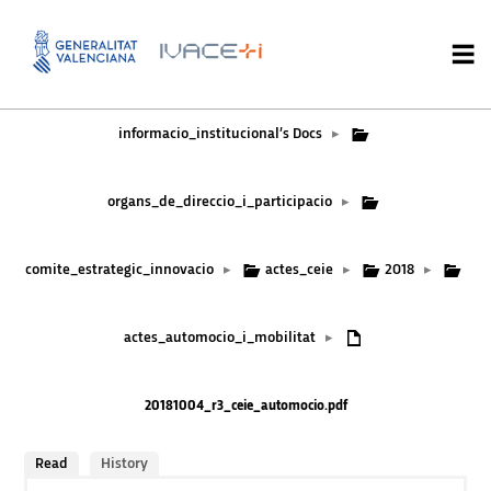
informacio_institucional’s Docs
▸
organs_de_direccio_i_participacio
▸
comite_estrategic_innovacio
actes_ceie
2018
▸
▸
▸
actes_automocio_i_mobilitat
▸
20181004_r3_ceie_automocio.pdf
Read
History