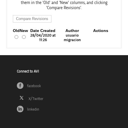
them in the 'Old' and 'New' columns, and clicking
'Compare Revisions'.
Old
New
Date Created
Author
Actions
28/04/2020 at
usuario
11:26
migracion
Connect to AVI
facebook
linkedin