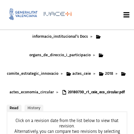
informacio_institucional’s Docs
▸
organs_de_direccio_i_participacio
▸
comite_estrategic_innovacio
actes_ceie
2018
▸
▸
▸
actes_economia_circular
▸
20180730_r1_ceie_eco_circular.pdf
Read
History
Click on a revision date from the list below to view that
revision.
Alternatively, you can compare two revisions by selecting