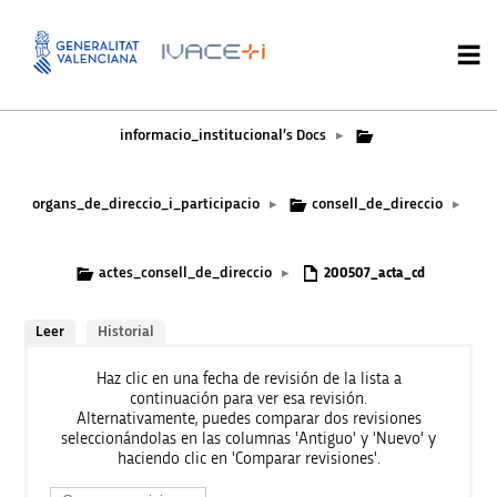
informacio_institucional’s Docs
▸
organs_de_direccio_i_participacio
consell_de_direccio
▸
▸
actes_consell_de_direccio
▸
200507_acta_cd
Leer
Historial
Haz clic en una fecha de revisión de la lista a
continuación para ver esa revisión.
Alternativamente, puedes comparar dos revisiones
seleccionándolas en las columnas 'Antiguo' y 'Nuevo' y
haciendo clic en 'Comparar revisiones'.