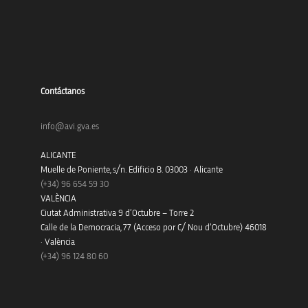
Contáctanos
info@avi.gva.es
ALICANTE
Muelle de Poniente, s/n. Edificio B. 03003 · Alicante
(+34)
96 654 59 30
VALÈNCIA
Ciutat Administrativa 9 d’Octubre – Torre 2
Calle de la Democracia, 77 (Acceso por C/ Nou d’Octubre) 46018
· València
(+34) 96 124 80 60